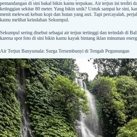
pemandangan di sini bakal bikin kamu terpukau. Air terjun ini terdiri dar
ketinggian sekitar 80 meter. Yang bikin unik? Untuk sampai ke sini, ka
menit melewati kebun kopi dan hutan yang asri. Tapi percayalah, perja
kamu melihat keindahan Sekumpul.
Sekumpul sering disebut sebagai air terjun tertinggi dan terindah di B
karena spot foto di sini bikin kamu kayak bintang iklan minuman energ
Air Terjun Banyumala: Surga Tersembunyi di Tengah Pegunungan