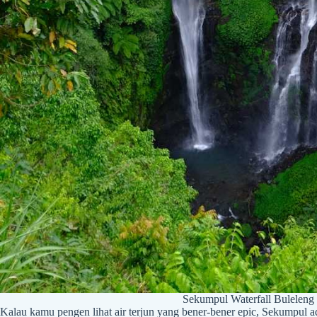
Sekumpul Waterfall Buleleng
Kalau kamu pengen lihat air terjun yang bener-bener epic, Sekumpul 