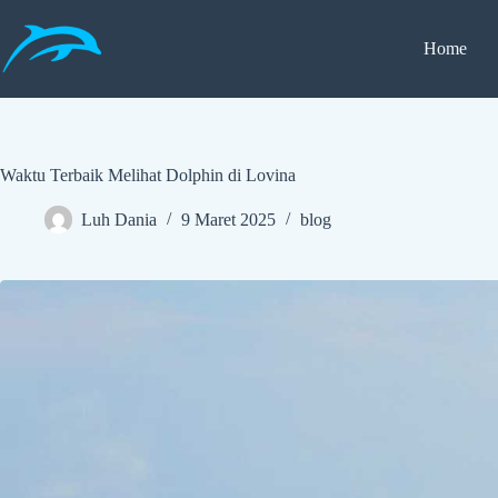
Skip
to
content
Home
Waktu Terbaik Melihat Dolphin di Lovina
Luh Dania
9 Maret 2025
blog