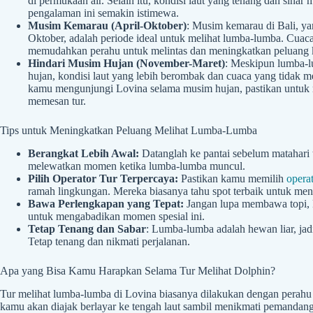
di permukaan air. Selain itu, kondisi laut yang tenang dan sina
pengalaman ini semakin istimewa.
Musim Kemarau (April-Oktober)
: Musim kemarau di Bali, ya
Oktober, adalah periode ideal untuk melihat lumba-lumba. Cua
memudahkan perahu untuk melintas dan meningkatkan peluang
Hindari Musim Hujan (November-Maret)
: Meskipun lumba-l
hujan, kondisi laut yang lebih berombak dan cuaca yang tidak 
kamu mengunjungi Lovina selama musim hujan, pastikan untuk
memesan tur.
Tips untuk Meningkatkan Peluang Melihat Lumba-Lumba
Berangkat Lebih Awal:
Datanglah ke pantai sebelum matahari 
melewatkan momen ketika lumba-lumba muncul.
Pilih Operator Tur Terpercaya:
Pastikan kamu memilih
operat
ramah lingkungan. Mereka biasanya tahu spot terbaik untuk m
Bawa Perlengkapan yang Tepat:
Jangan lupa membawa topi, k
untuk mengabadikan momen spesial ini.
Tetap Tenang dan Sabar
: Lumba-lumba adalah hewan liar, jad
Tetap tenang dan nikmati perjalanan.
Apa yang Bisa Kamu Harapkan Selama Tur Melihat Dolphin?
Tur melihat lumba-lumba di Lovina biasanya dilakukan dengan perahu 
kamu akan diajak berlayar ke tengah laut sambil menikmati pemandang