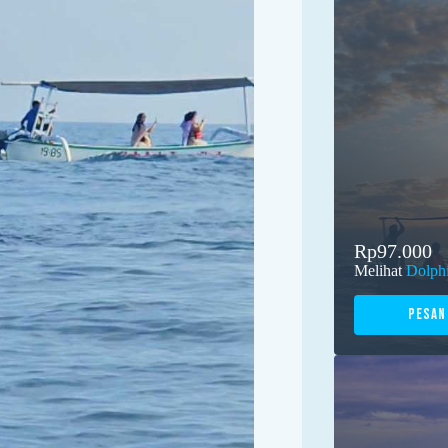
Rp97.000
Melihat
Dolphi
Pesan