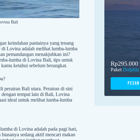
ovina Bali
engan keindahan pantainya yang tenang
r di Lovina adalah melihat lumba-lumba
ikan pemandangan menakjubkan ini?
mba-lumba di Lovina Bali, tips untuk
Rp295.000
u kamu ketahui sebelum berangkat.
Paket
Dolphin
ba?
Pesan
perairan Bali utara. Perairan di sini
a dengan tempat lain di Bali, Lovina
nasi ideal untuk melihat lumba-lumba
-lumba di Lovina adalah pada pagi hari,
a biasanya sedang aktif mencari makan